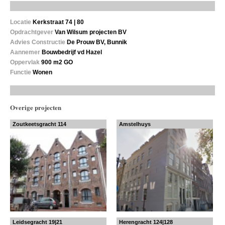
Locatie
Kerkstraat 74 | 80
Opdrachtgever
Van Wilsum projecten BV
Advies Constructie
De Prouw BV, Bunnik
Aannemer
Bouwbedrijf vd Hazel
Oppervlak
900 m2 GO
Functie
Wonen
Overige projecten
Zoutkeetsgracht 114
Amstelhuys
Leidsegracht 19|21
Herengracht 124|128